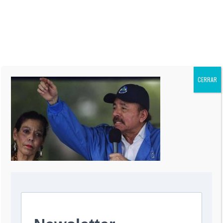
“El Informe Oppenheimer” es
publicada regularmente en más
de 60 periódicos de todo el
mundo, incluidos “The Miami
Herald” de EEUU, La Nación de
Argentina, El Mercurio de Chile,
El Comercio de Perú, y Reforma
de México.
CERRAR
0 COMMENT
DEJA UNA RESPUESTA
Comentario
*