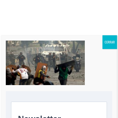
“El Informe Oppenheimer” es
publicada regularmente en más
de 60 periódicos de todo el
mundo, incluidos “The Miami
Herald” de EEUU, La Nación de
Argentina, El Mercurio de Chile,
El Comercio de Perú, y Reforma
de México.
CERRAR
0 COMMENT
DEJA UNA RESPUESTA
Comentario
*