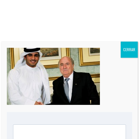
siete Best-Sellers. Su columna
“El Informe Oppenheimer” es
publicada regularmente en más
de 60 periódicos de todo el
mundo, incluidos “The Miami
Herald” de EEUU, La Nación de
Argentina, El Mercurio de Chile,
El Comercio de Perú, y Reforma
CERRAR
de México.
0 COMMENT
DEJA UNA RESPUESTA
Comentario
*