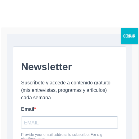
YOU MIGHT ALSO LIKE
CERRAR
El mensaje del
At Pope’s
Relájese,
Republic
papa Francisco
funeral, Trump
DeSantis, y no
gubernator
a Donald Trump
should be
insulte a quien
candidat
23 April, 2025
reminded of
hace preguntas
DeSanti
Francis’
legítimas
should con
migrant
31 October, 2018
his temp
advocacy
when ask
23 April, 2025
legitima
question
31 October, 
0 COMMENT