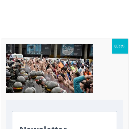
“El Informe Oppenheimer” es
publicada regularmente en más
de 60 periódicos de todo el
mundo, incluidos “The Miami
Herald” de EEUU, La Nación de
Argentina, El Mercurio de Chile,
El Comercio de Perú, y Reforma
de México.
CERRAR
0 COMMENT
DEJA UNA RESPUESTA
Comentario
*