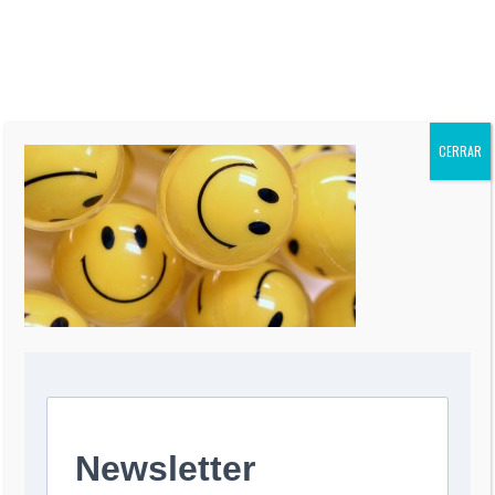
“El Informe Oppenheimer” es
publicada regularmente en más
de 60 periódicos de todo el
mundo, incluidos “The Miami
Herald” de EEUU, La Nación de
Argentina, El Mercurio de Chile,
El Comercio de Perú, y Reforma
CERRAR
de México.
0 COMMENT
DEJA UNA RESPUESTA
Comentario
*