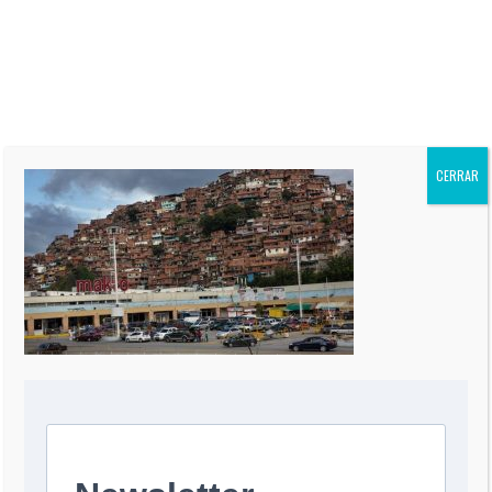
“El Informe Oppenheimer” es
publicada regularmente en más
de 60 periódicos de todo el
mundo, incluidos “The Miami
Herald” de EEUU, La Nación de
Argentina, El Mercurio de Chile,
El Comercio de Perú, y Reforma
de México.
CERRAR
0 COMMENT
DEJA UNA RESPUESTA
Comentario
*