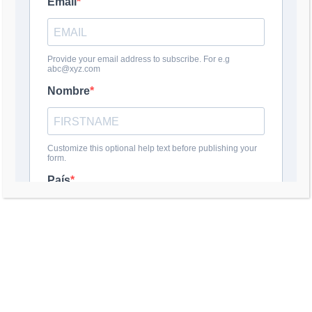
línea
gambling
17 January, 2026
Venezuela:
29 April, 2026
29 April, 2026
he reall
17 January,
0 COMMENT
DEJA UNA RESPUESTA
Comentario
*