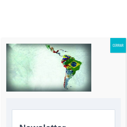
“El Informe Oppenheimer” es
publicada regularmente en más
de 60 periódicos de todo el
mundo, incluidos “The Miami
Herald” de EEUU, La Nación de
Argentina, El Mercurio de Chile,
El Comercio de Perú, y Reforma
de México.
CERRAR
0 COMMENT
DEJA UNA RESPUESTA
Comentario
*