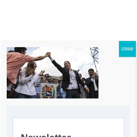
“El Informe Oppenheimer” es
publicada regularmente en más
de 60 periódicos de todo el
mundo, incluidos “The Miami
Herald” de EEUU, La Nación de
Argentina, El Mercurio de Chile,
El Comercio de Perú, y Reforma
de México.
CERRAR
0 COMMENT
DEJA UNA RESPUESTA
Comentario
*