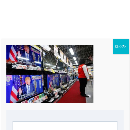
CNN en Español, y autor de
siete Best-Sellers. Su columna
“El Informe Oppenheimer” es
publicada regularmente en más
de 60 periódicos de todo el
mundo, incluidos “The Miami
Herald” de EEUU, La Nación de
Argentina, El Mercurio de Chile,
CERRAR
El Comercio de Perú, y Reforma
de México.
0 COMMENT
DEJA UNA RESPUESTA