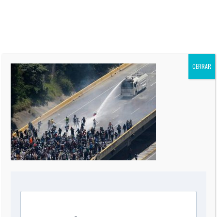
CNN en Español, y autor de
siete Best-Sellers. Su columna
“El Informe Oppenheimer” es
publicada regularmente en más
de 60 periódicos de todo el
mundo, incluidos “The Miami
Herald” de EEUU, La Nación de
CERRAR
Argentina, El Mercurio de Chile,
El Comercio de Perú, y Reforma
de México.
0 COMMENT
DEJA UNA RESPUESTA
Comentario
*