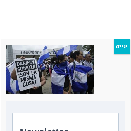
“El Informe Oppenheimer” es
publicada regularmente en más
de 60 periódicos de todo el
mundo, incluidos “The Miami
Herald” de EEUU, La Nación de
Argentina, El Mercurio de Chile,
El Comercio de Perú, y Reforma
de México.
CERRAR
0 COMMENT
DEJA UNA RESPUESTA
Comentario
*