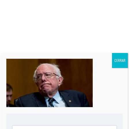
Es el editor para América Latina
y Columnista de “The Miami
Herald,” conductor del programa
“Oppenheimer Presenta” por
CNN en Español, y autor de
siete Best-Sellers. Su columna
“El Informe Oppenheimer” es
publicada regularmente en más
de 60 periódicos de todo el
mundo, incluidos “The Miami
Herald” de EEUU, La Nación de
CERRAR
Argentina, El Mercurio de Chile,
El Comercio de Perú, y Reforma
de México.
0 COMMENT