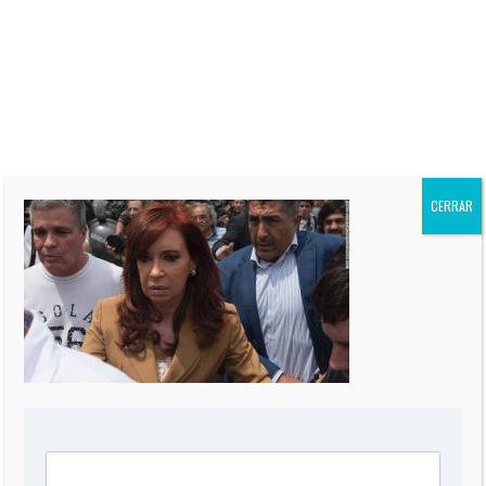
Herald,” conductor del programa
“Oppenheimer Presenta” por
CNN en Español, y autor de
siete Best-Sellers. Su columna
“El Informe Oppenheimer” es
publicada regularmente en más
de 60 periódicos de todo el
mundo, incluidos “The Miami
Herald” de EEUU, La Nación de
Argentina, El Mercurio de Chile,
CERRAR
El Comercio de Perú, y Reforma
de México.
0 COMMENT
DEJA UNA RESPUESTA