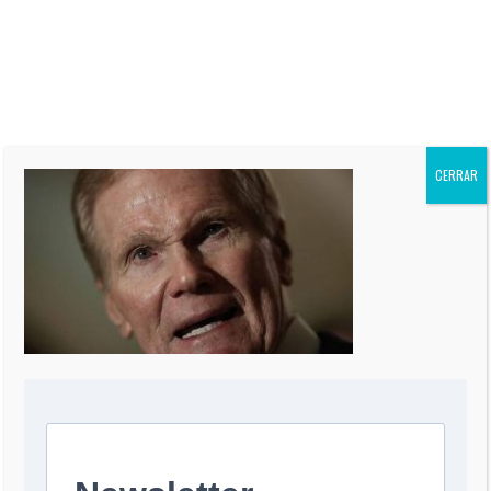
“El Informe Oppenheimer” es
publicada regularmente en más
de 60 periódicos de todo el
mundo, incluidos “The Miami
Herald” de EEUU, La Nación de
Argentina, El Mercurio de Chile,
El Comercio de Perú, y Reforma
de México.
CERRAR
0 COMMENT
DEJA UNA RESPUESTA
Comentario
*