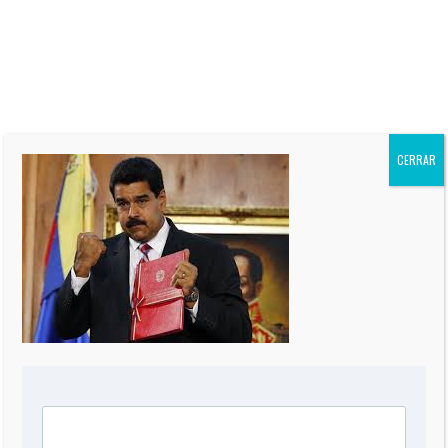
CNN en Español, y autor de
siete Best-Sellers. Su columna
“El Informe Oppenheimer” es
publicada regularmente en más
de 60 periódicos de todo el
mundo, incluidos “The Miami
Herald” de EEUU, La Nación de
Argentina, El Mercurio de Chile,
El Comercio de Perú, y Reforma
CERRAR
de México.
0 COMMENT
DEJA UNA RESPUESTA
Comentario
*