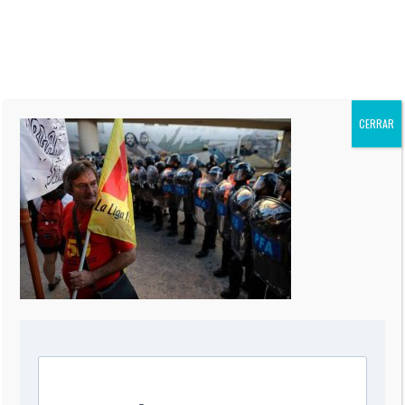
CNN en Español, y autor de
siete Best-Sellers. Su columna
“El Informe Oppenheimer” es
publicada regularmente en más
de 60 periódicos de todo el
mundo, incluidos “The Miami
Herald” de EEUU, La Nación de
CERRAR
Argentina, El Mercurio de Chile,
El Comercio de Perú, y Reforma
de México.
0 COMMENT
DEJA UNA RESPUESTA
Comentario
*