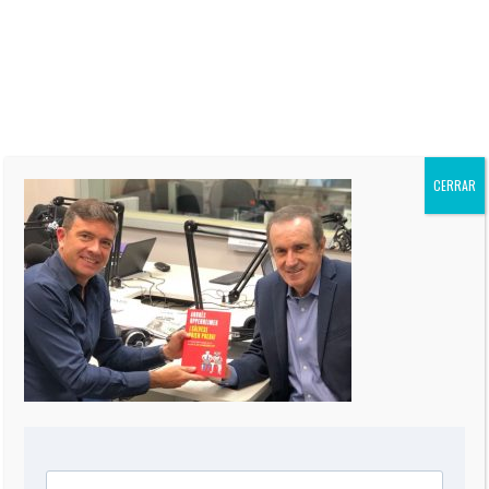
“Oppenheimer Presenta” por
CNN en Español, y autor de
siete Best-Sellers. Su columna
“El Informe Oppenheimer” es
publicada regularmente en más
de 60 periódicos de todo el
mundo, incluidos “The Miami
Herald” de EEUU, La Nación de
CERRAR
Argentina, El Mercurio de Chile,
El Comercio de Perú, y Reforma
de México.
0 COMMENT
DEJA UNA RESPUESTA