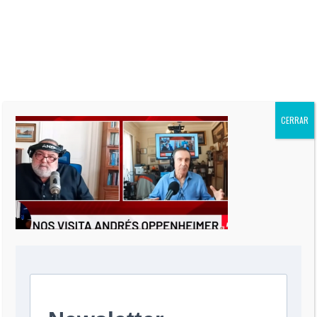
siete Best-Sellers. Su columna
“El Informe Oppenheimer” es
publicada regularmente en más
de 60 periódicos de todo el
mundo, incluidos “The Miami
Herald” de EEUU, La Nación de
Argentina, El Mercurio de Chile,
El Comercio de Perú, y Reforma
de México.
CERRAR
0 COMMENT
DEJA UNA RESPUESTA
Comentario
*