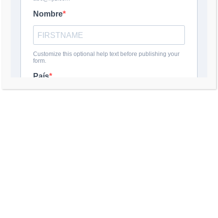
RECENT POSTS
ORTEGA OFICIALIZA SU
DICTADURA
29 julio, 2026
Ya puedes ordenar mi libro
"¡COMO SALIR DEL POZO!"
29 julio, 2026
Ortega Ends Any Illusion of
Democracy