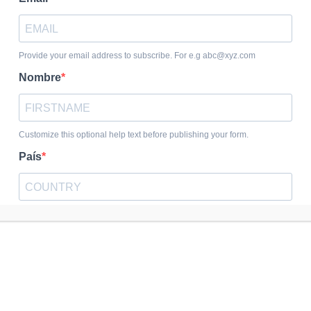
Could not authenticate you.
REC