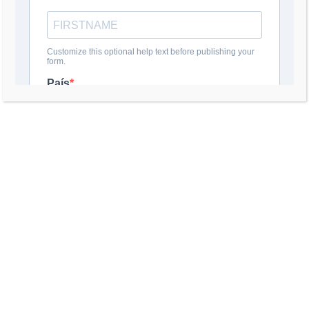
ORTEGA OFICIALIZA SU
DICTADURA
29 julio, 2026
Ya puedes ordenar mi libro
"¡COMO SALIR DEL POZO!"
29 julio, 2026
Ortega Ends Any Illusion of
Democracy
29 julio, 2026
¿Autogolpe en EU?
22 julio, 2026