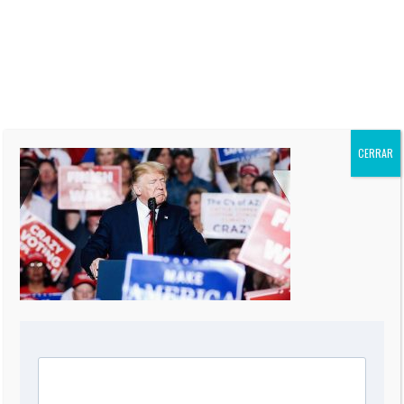
CNN en Español, y autor de
siete Best-Sellers. Su columna
“El Informe Oppenheimer” es
publicada regularmente en más
de 60 periódicos de todo el
mundo, incluidos “The Miami
Herald” de EEUU, La Nación de
Argentina, El Mercurio de Chile,
El Comercio de Perú, y Reforma
CERRAR
de México.
0 COMMENT
DEJA UNA RESPUESTA
Comentario
*